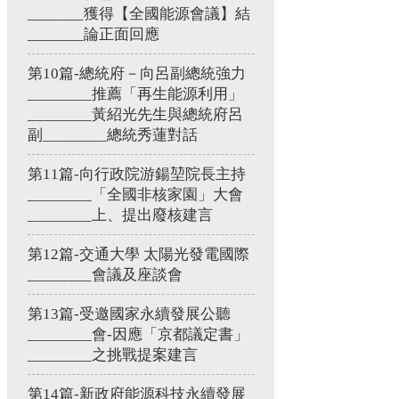
_______獲得【全國能源會議】結
_______論正面回應
第10篇-總統府－向呂副總統強力
________推薦「再生能源利用」
________黃紹光先生與總統府呂
副________總統秀蓮對話
第11篇-向行政院游鍚堃院長主持
________「全國非核家園」大會
________上、提出廢核建言
第12篇-交通大學 太陽光發電國際
________會議及座談會
第13篇-受邀國家永續發展公聽
________會-因應「京都議定書」
________之挑戰提案建言
第14篇-新政府能源科技永續發展