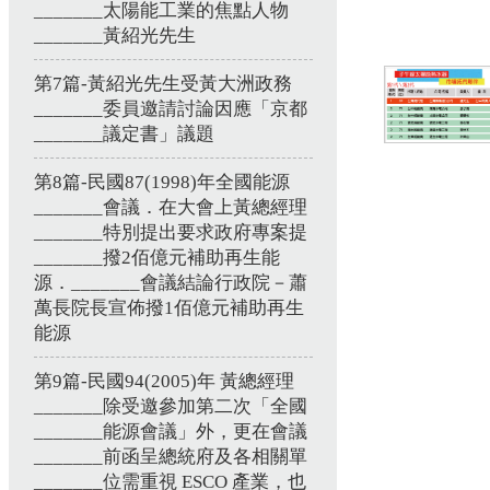
_______太陽能工業的焦點人物
_______黃紹光先生
第7篇-黃紹光先生受黃大洲政務
_______委員邀請討論因應「京都
_______議定書」議題
第8篇-民國87(1998)年全國能源
_______會議．在大會上黃總經理
_______特別提出要求政府專案提
_______撥2佰億元補助再生能
源．_______會議結論行政院－蕭
萬長院長宣佈撥1佰億元補助再生
能源
第9篇-民國94(2005)年 黃總經理
_______除受邀參加第二次「全國
_______能源會議」外，更在會議
_______前函呈總統府及各相關單
_______位需重視 ESCO 產業，也