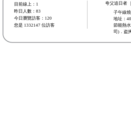
夸父追日者
目前線上：1
昨日人數：83
子午線燒
今日瀏覽訪客：120
地址：40
您是 1332147 位訪客
節能熱水
司)．盗