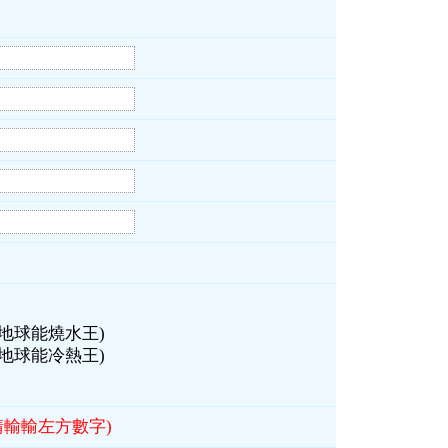
地球能燒水王)
地球能冷熱王)
請輸輸左方數字)