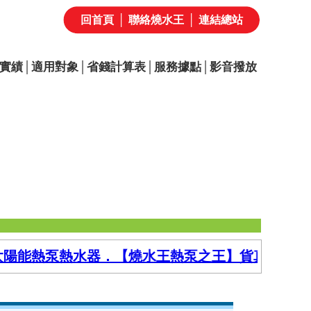
回首頁
│
聯絡燒水王
│
連結總站
實績
│
適用對象
│
省錢計算表
│
服務據點
│
影音撥放
太陽能熱泵熱水器．【燒水王熱泵之王】貨真價實．以1