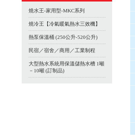
燒水王-家用型-MKC系列
燒冷王【冷氣暖氣熱水三效機】
熱泵保溫桶 (250公升-520公升)
民宿／宿舍／商用／工業制程
大型熱水系統用保溫儲熱水槽 1噸
－10噸 (訂制品)