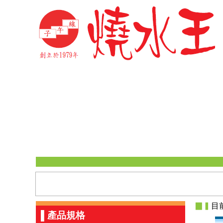
▉▍
目
▌產品規格