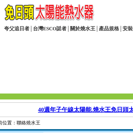
夸父追日者
│
台灣ESCO誔者
│
關於燒水王
│
產品規格
│
安裝
40週年子午線太陽能.燒水王免日頭
前位置：聯絡燒水王