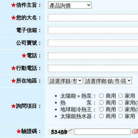
★
信件主旨：
★
您的大名：
電子信箱：
公司寶號：
★
電話：
★
行動電話：
★
所在地區：
太陽能＋熱泵：
商用
家用
熱 泵：
商用
家用(
★
詢問項目：
地球能冷熱王：
商用
家用(
太陽能熱水器：
商用
家用
★
驗證碼：
(