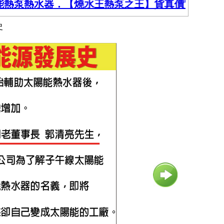
泵熱水器．【燒水王熱泵之王】貨真價實．以1～30
史