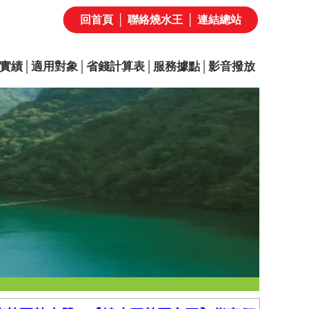
回首頁
│
聯絡燒水王
│
連結總站
實績
│
適用對象
│
省錢計算表
│
服務據點
│
影音撥放