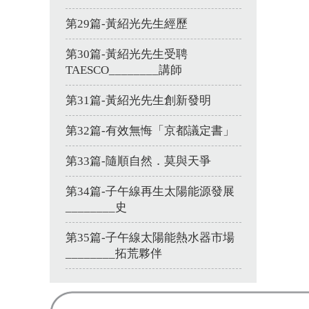
第29篇-黃紹光先生經歷
第30篇-黃紹光先生受聘
TAESCO________講師
第31篇-黃紹光先生創新發明
第32篇-有效無悔「京都議定書」
第33篇-隨順自然．莫與天爭
第34篇-子午線再生太陽能源發展
________史
第35篇-子午線太陽能熱水器市場
________拓荒夥伴