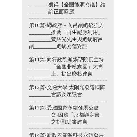
_______獲得【全國能源會議】結
_______論正面回應
第10篇-總統府－向呂副總統強力
________推薦「再生能源利用」
________黃紹光先生與總統府呂
副________總統秀蓮對話
第11篇-向行政院游鍚堃院長主持
________「全國非核家園」大會
________上、提出廢核建言
第12篇-交通大學 太陽光發電國際
________會議及座談會
第13篇-受邀國家永續發展公聽
________會-因應「京都議定書」
________之挑戰提案建言
第14篇-新政府能源科技永續發展