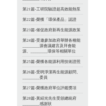
第21篇-工研院驗證超高效能熱泵
第22篇-榮獲「環保產品」認證
第23篇-催促政府新再生能源政策
第24篇-受邀參加政府舉辦各種能
________源會議建言及拜會能
源、________環保等相關單位
第25篇-榮獲各能源利用技術證照
第26篇-受聘淨潔再生能源顧問、
________委員
第27篇-榮獲政府單位評鑑獎項
第28篇-黃紹光先生受頒總統府
________感謝狀