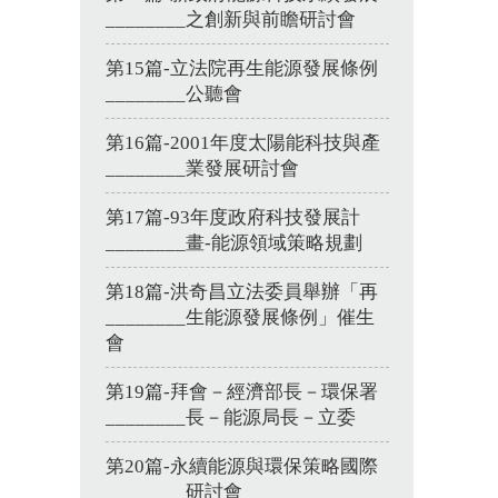
________之創新與前瞻研討會
第15篇-立法院再生能源發展條例
________公聽會
第16篇-2001年度太陽能科技與產
________業發展研討會
第17篇-93年度政府科技發展計
________畫-能源領域策略規劃
第18篇-洪奇昌立法委員舉辦「再
________生能源發展條例」催生
會
第19篇-拜會－經濟部長－環保署
________長－能源局長－立委
第20篇-永續能源與環保策略國際
________研討會