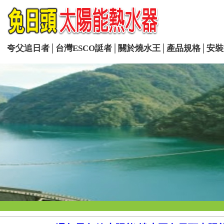
夸父追日者
│
台灣ESCO誔者
│
關於燒水王
│
產品規格
│
安裝