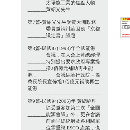
_______太陽能工業的焦點人物
_______黃紹光先生
第7篇-黃紹光先生受黃大洲政務
_______委員邀請討論因應「京都
_______議定書」議題
第8篇-民國87(1998)年全國能源
_______會議．在大會上黃總經理
_______特別提出要求政府專案提
_______撥2佰億元補助再生能
源．_______會議結論行政院－蕭
萬長院長宣佈撥1佰億元補助再生
能源
第9篇-民國94(2005)年 黃總經理
_______除受邀參加第二次「全國
_______能源會議」外，更在會議
_______前函呈總統府及各相關單
_______位需重視 ESCO 產業，也