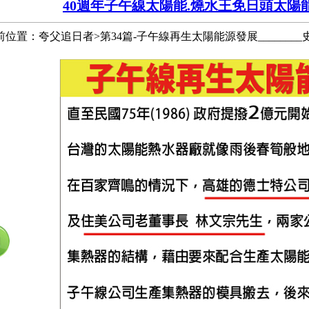
40週年子午線太陽能.燒水王免日頭太陽能熱
前位置：夸父追日者>第34篇-子午線再生太陽能源發展________