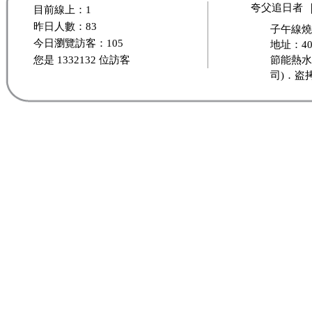
夸父追日者
目前線上：1
昨日人數：83
子午線燒
今日瀏覽訪客：105
地址：40
您是 1332132 位訪客
節能熱水
司)．盗