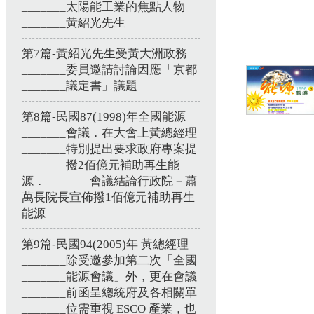
_______太陽能工業的焦點人物
_______黃紹光先生
第7篇-黃紹光先生受黃大洲政務
_______委員邀請討論因應「京都
_______議定書」議題
第8篇-民國87(1998)年全國能源
_______會議．在大會上黃總經理
_______特別提出要求政府專案提
_______撥2佰億元補助再生能
源．_______會議結論行政院－蕭
萬長院長宣佈撥1佰億元補助再生
能源
第9篇-民國94(2005)年 黃總經理
_______除受邀參加第二次「全國
_______能源會議」外，更在會議
_______前函呈總統府及各相關單
_______位需重視 ESCO 產業，也