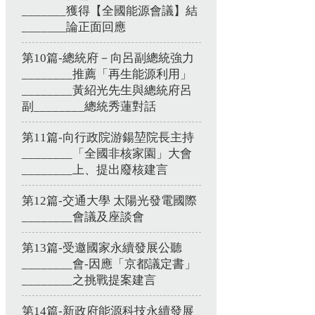
_______獲得【全國能源會議】結
_______論正面回應
第10篇-總統府－向呂副總統強力
________推薦「再生能源利用」
________黃紹光先生與總統府呂
副________總統秀蓮對話
第11篇-向行政院游鍚堃院長主持
________「全國非核家園」大會
________上、提出廢核建言
第12篇-交通大學 太陽光發電國際
________會議及座談會
第13篇-受邀國家永續發展公聽
________會-因應「京都議定書」
________之挑戰提案建言
第14篇-新政府能源科技永續發展